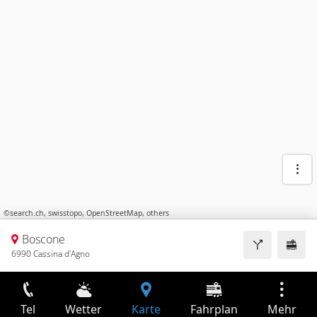
©
search.ch
,
swisstopo
,
OpenStreetMap
,
others
Boscone
6990 Cassina d'Agno
Tel
Wetter
Karte
Fahrplan
Mehr