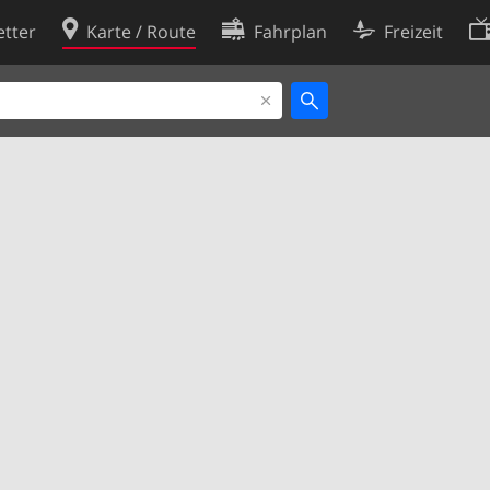
tter
Karte / Route
Fahrplan
Freizeit
Cookie-Richtlinie
ingungen
Cookie-Einstellungen
rklärung
Entwickler