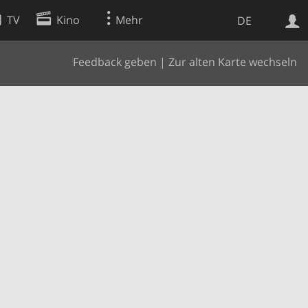
TV
Kino
Mehr
DE
Feedback geben
|
Zur alten Karte wechseln
Websuche
Apps