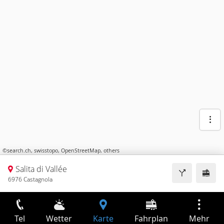
©
search.ch
,
swisstopo
,
OpenStreetMap
,
others
Salita di Vallée
6976 Castagnola
Tel
Wetter
Karte
Fahrplan
Mehr