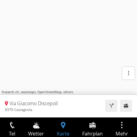
©
search.ch
,
swisstopo
,
OpenStreetMap
,
others
Via Giacomo Discepoli
6976 Castagnola
Tel
Wetter
Karte
Fahrplan
Mehr