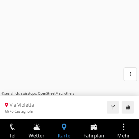
©
search.ch
,
swisstopo
,
OpenStreetMap
,
others
Via Violetta
6976 Castagnola
Tel
Wetter
Karte
Fahrplan
Mehr