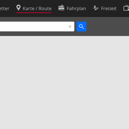
tter
Karte / Route
Fahrplan
Freizeit
Cookie-Richtlinie
ingungen
Cookie-Einstellungen
rklärung
Entwickler