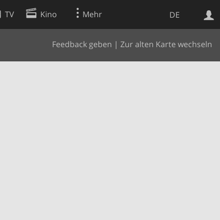
TV
Kino
Mehr
DE
Feedback geben
|
Zur alten Karte wechseln
Websuche
Apps