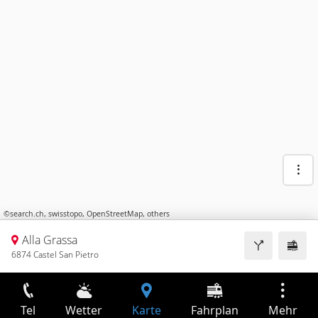
©
search.ch
,
swisstopo
,
OpenStreetMap
,
others
Alla Grassa
6874 Castel San Pietro
Tel
Wetter
Karte
Fahrplan
Mehr