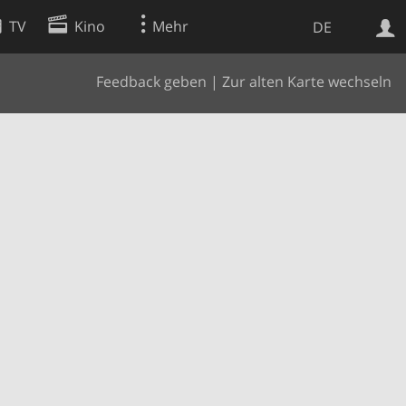
TV
Kino
Mehr
DE
Feedback geben
|
Zur alten Karte wechseln
Websuche
Apps