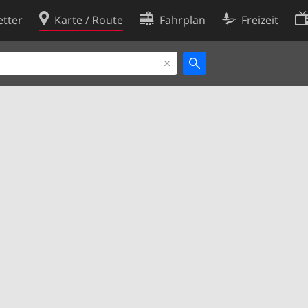
tter
Karte / Route
Fahrplan
Freizeit
Cookie-Richtlinie
ingungen
Cookie-Einstellungen
rklärung
Entwickler