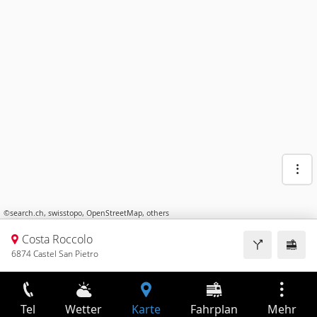
©
search.ch
,
swisstopo
,
OpenStreetMap
,
others
Costa Roccolo
6874 Castel San Pietro
Tel
Wetter
Karte
Fahrplan
Mehr