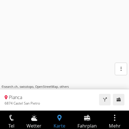
©
search.ch
,
swisstopo
,
OpenStreetMap
,
others
Pianca
6874 Castel San Pietro
Tel
Wetter
Karte
Fahrplan
Mehr