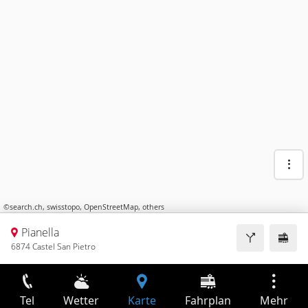
©
search.ch
,
swisstopo
,
OpenStreetMap
,
others
Pianella
6874 Castel San Pietro
Tel
Wetter
Karte
Fahrplan
Mehr