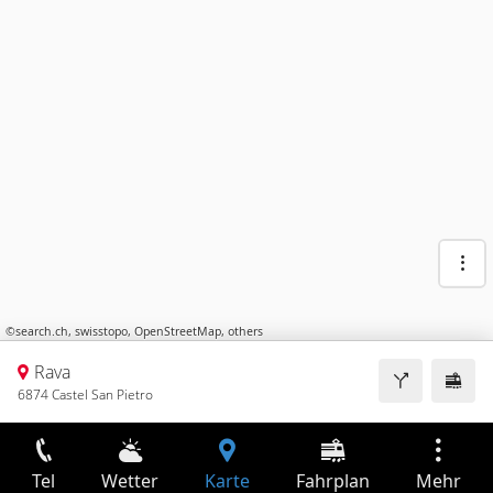
©
search.ch
,
swisstopo
,
OpenStreetMap
,
others
Rava
6874 Castel San Pietro
Tel
Wetter
Karte
Fahrplan
Mehr