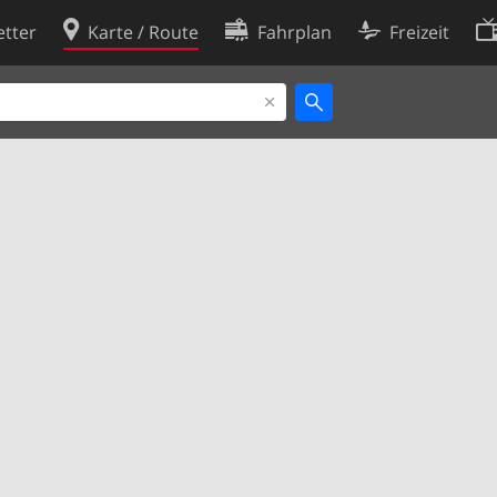
tter
Karte / Route
Fahrplan
Freizeit
Cookie-Richtlinie
ingungen
Cookie-Einstellungen
rklärung
Entwickler