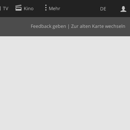
TV
Kino
Mehr
DE
Feedback geben
|
Zur alten Karte wechseln
Websuche
Apps