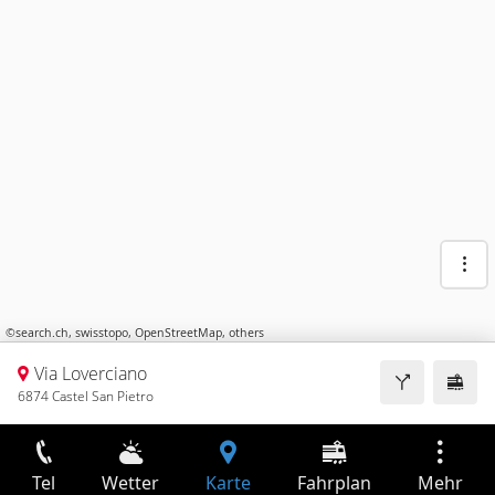
©
search.ch
,
swisstopo
,
OpenStreetMap
,
others
Via Loverciano
6874 Castel San Pietro
Tel
Wetter
Karte
Fahrplan
Mehr