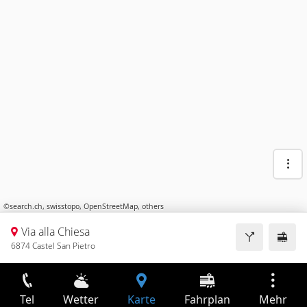
©
search.ch
,
swisstopo
,
OpenStreetMap
,
others
Via alla Chiesa
6874 Castel San Pietro
Tel
Wetter
Karte
Fahrplan
Mehr