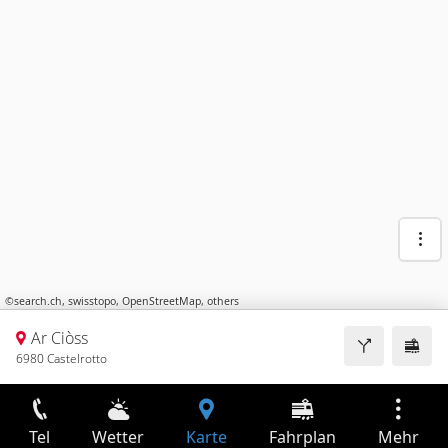
©
search.ch
,
swisstopo
,
OpenStreetMap
,
others
Ar Ciòss
6980 Castelrotto
Tel
Wetter
Karte
Fahrplan
Mehr