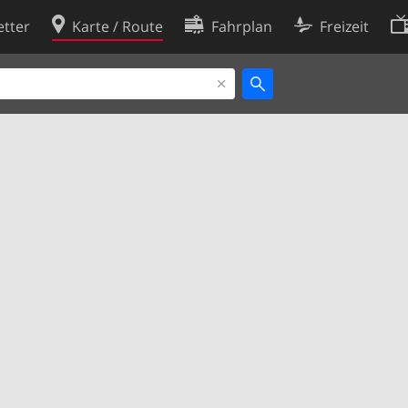
tter
Karte / Route
Fahrplan
Freizeit
Cookie-Richtlinie
ingungen
Cookie-Einstellungen
rklärung
Entwickler