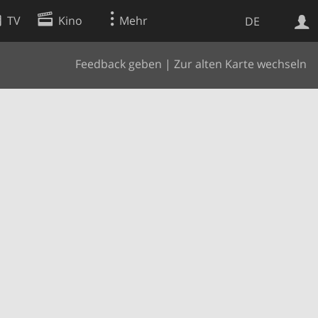
TV
Kino
Mehr
DE
Feedback geben
|
Zur alten Karte wechseln
Websuche
Apps