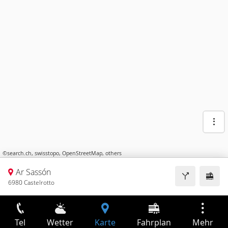
©
search.ch
,
swisstopo
,
OpenStreetMap
,
others
Ar Sassón
6980 Castelrotto
Tel
Wetter
Karte
Fahrplan
Mehr