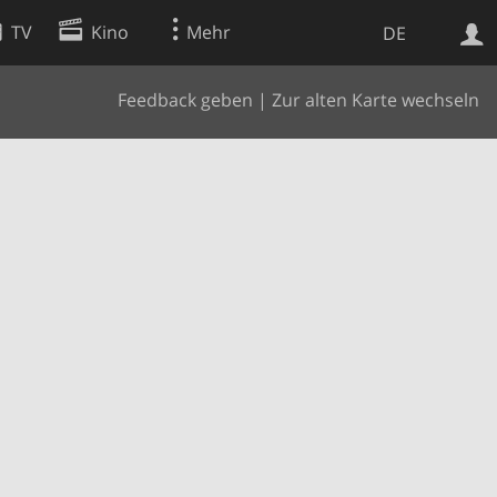
TV
Kino
Mehr
DE
Feedback geben
|
Zur alten Karte wechseln
Websuche
Apps