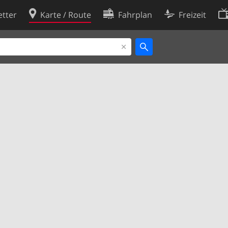
tter
Karte / Route
Fahrplan
Freizeit
Cookie-Richtlinie
ingungen
Cookie-Einstellungen
rklärung
Entwickler