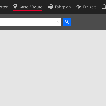
tter
Karte / Route
Fahrplan
Freizeit
Cookie-Richtlinie
ingungen
Cookie-Einstellungen
rklärung
Entwickler