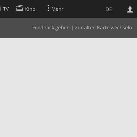
TV
Kino
Mehr
DE
Feedback geben
|
Zur alten Karte wechseln
Websuche
Apps