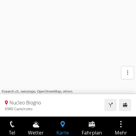
©
search.ch
,
swisstopo
,
OpenStreetMap
,
others
Nucleo Biogno
6980 Castelrotto
Tel
Wetter
Karte
Fahrplan
Mehr