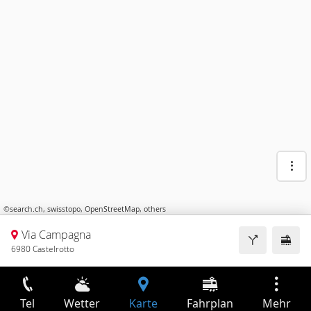
©
search.ch
,
swisstopo
,
OpenStreetMap
,
others
Via Campagna
6980 Castelrotto
Tel
Wetter
Karte
Fahrplan
Mehr