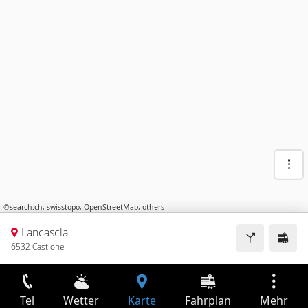
©
search.ch
,
swisstopo
,
OpenStreetMap
,
others
Lancascia
6532 Castione
Tel
Wetter
Karte
Fahrplan
Mehr