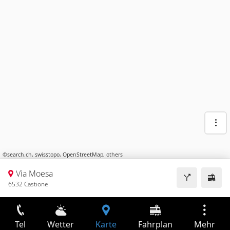
©
search.ch
,
swisstopo
,
OpenStreetMap
,
others
Via Moesa
6532 Castione
Tel
Wetter
Karte
Fahrplan
Mehr