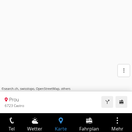
©
search.ch
,
swisstopo
,
OpenStreetMap
,
others
Prou
6723 Castro
Tel
Wetter
Karte
Fahrplan
Mehr