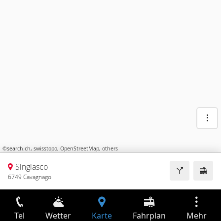
©
search.ch
,
swisstopo
,
OpenStreetMap
,
others
Singiasco
6749 Cavagnago
Tel
Wetter
Karte
Fahrplan
Mehr