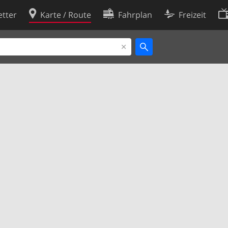
tter
Karte / Route
Fahrplan
Freizeit
Cookie-Richtlinie
ingungen
Cookie-Einstellungen
rklärung
Entwickler