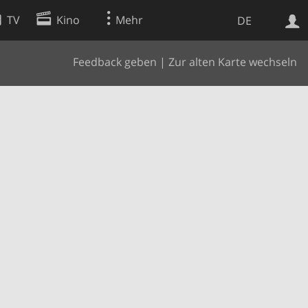
TV
Kino
Mehr
DE
Feedback geben
|
Zur alten Karte wechseln
Websuche
Apps