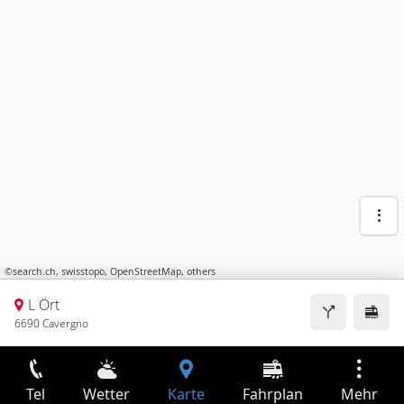
©
search.ch
,
swisstopo
,
OpenStreetMap
,
others
L Ört
6690 Cavergno
Tel
Wetter
Karte
Fahrplan
Mehr