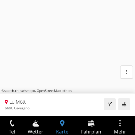
©
search.ch
,
swisstopo
,
OpenStreetMap
,
others
Lu Mött
6690 Cavergno
Tel
Wetter
Karte
Fahrplan
Mehr