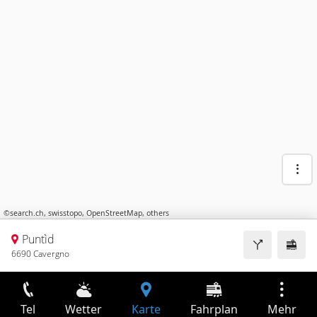
©
search.ch
,
swisstopo
,
OpenStreetMap
,
others
Puntìd
6690 Cavergno
Tel
Wetter
Karte
Fahrplan
Mehr