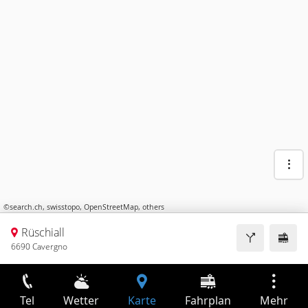
©
search.ch
,
swisstopo
,
OpenStreetMap
,
others
Rüschiall
6690 Cavergno
Tel
Wetter
Karte
Fahrplan
Mehr