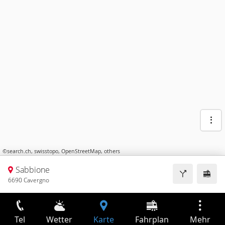
©
search.ch
,
swisstopo
,
OpenStreetMap
,
others
Sabbione
6690 Cavergno
Tel
Wetter
Karte
Fahrplan
Mehr