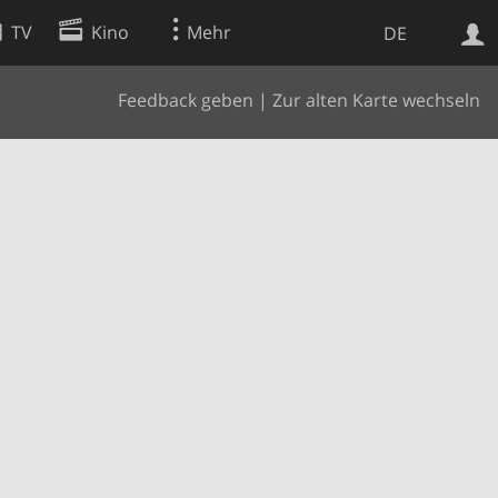
TV
Kino
Mehr
DE
Feedback geben
|
Zur alten Karte wechseln
Websuche
Apps