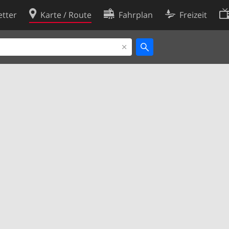
tter
Karte / Route
Fahrplan
Freizeit
Cookie-Richtlinie
ingungen
Cookie-Einstellungen
rklärung
Entwickler