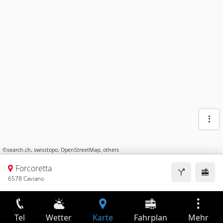
©
search.ch
,
swisstopo
,
OpenStreetMap
,
others
Forcoretta
6578 Caviano
Tel
Wetter
Karte
Fahrplan
Mehr