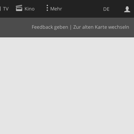
TV
Kino
Mehr
DE
Feedback geben
|
Zur alten Karte wechseln
Websuche
Apps