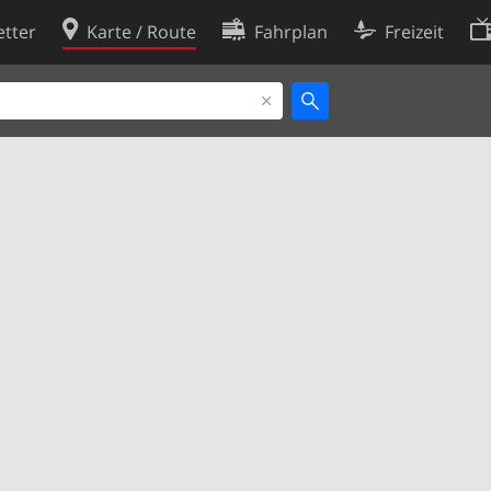
tter
Karte / Route
Fahrplan
Freizeit
Cookie-Richtlinie
ingungen
Cookie-Einstellungen
rklärung
Entwickler