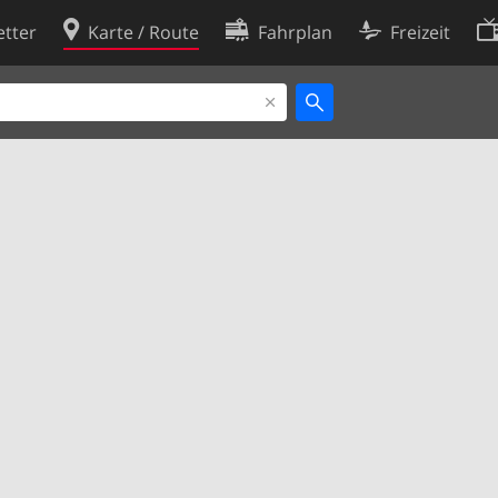
tter
Karte / Route
Fahrplan
Freizeit
Cookie-Richtlinie
ingungen
Cookie-Einstellungen
rklärung
Entwickler