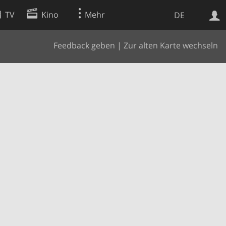
TV
Kino
Mehr
DE
Feedback geben
|
Zur alten Karte wechseln
Websuche
Apps