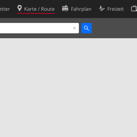
tter
Karte / Route
Fahrplan
Freizeit
Cookie-Richtlinie
ingungen
Cookie-Einstellungen
rklärung
Entwickler