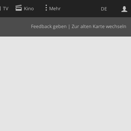
TV
Kino
Mehr
DE
Feedback geben
|
Zur alten Karte wechseln
Websuche
Apps