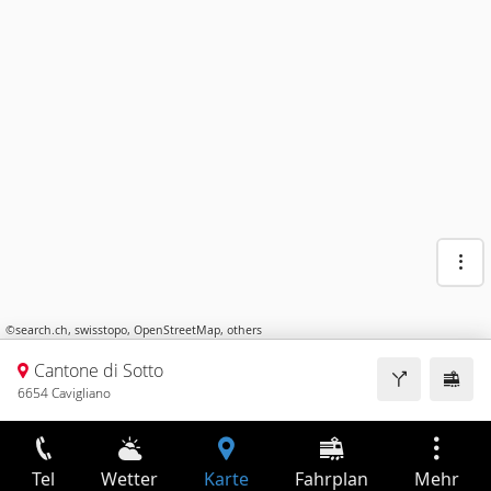
©
search.ch
,
swisstopo
,
OpenStreetMap
,
others
Cantone di Sotto
6654 Cavigliano
Tel
Wetter
Karte
Fahrplan
Mehr