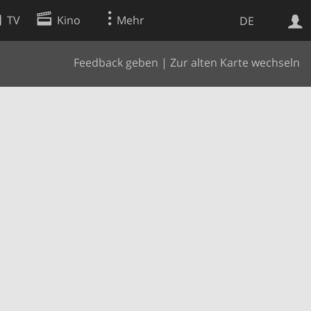
TV
Kino
Mehr
DE
Feedback geben
|
Zur alten Karte wechseln
Websuche
Apps