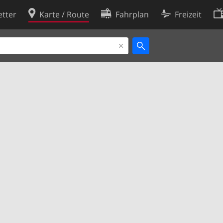
tter
Karte / Route
Fahrplan
Freizeit
Cookie-Richtlinie
ingungen
Cookie-Einstellungen
rklärung
Entwickler