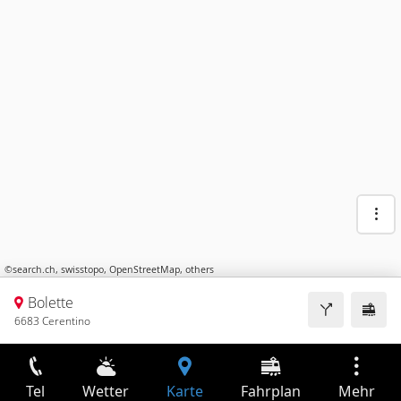
©
search.ch
,
swisstopo
,
OpenStreetMap
,
others
Bolette
6683 Cerentino
Tel
Wetter
Karte
Fahrplan
Mehr