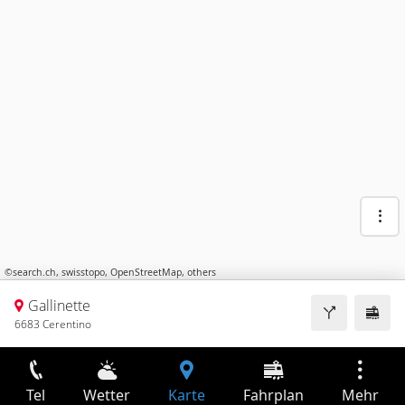
©
search.ch
,
swisstopo
,
OpenStreetMap
,
others
Gallinette
6683 Cerentino
Tel
Wetter
Karte
Fahrplan
Mehr