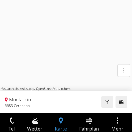
©
search.ch
,
swisstopo
,
OpenStreetMap
,
others
Montaccio
6683 Cerentino
Tel
Wetter
Karte
Fahrplan
Mehr