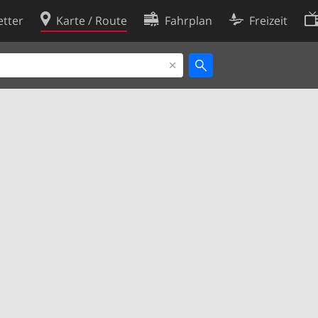
tter
Karte / Route
Fahrplan
Freizeit
Cookie-Richtlinie
ingungen
Cookie-Einstellungen
rklärung
Entwickler