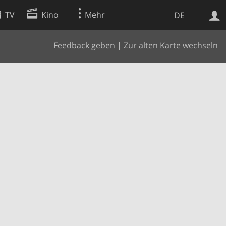
TV
Kino
Mehr
DE
Feedback geben
|
Zur alten Karte wechseln
Websuche
Apps