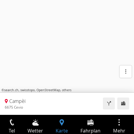
©
search.ch
,
swisstopo
,
OpenStreetMap
,
others
Campèi
6675 Cevio
Tel
Wetter
Karte
Fahrplan
Mehr