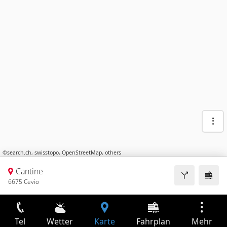
©
search.ch
,
swisstopo
,
OpenStreetMap
,
others
Cantine
6675 Cevio
Tel
Wetter
Karte
Fahrplan
Mehr