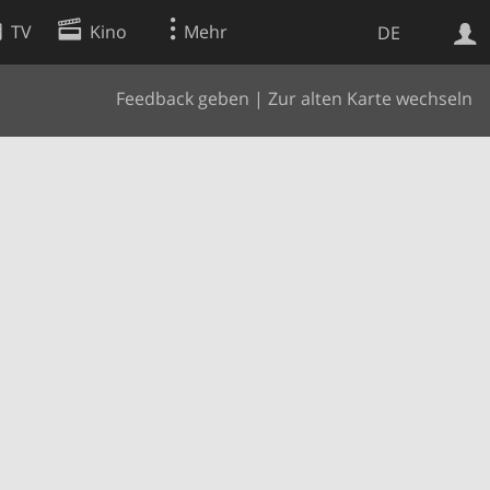
TV
Kino
Mehr
DE
Feedback geben
|
Zur alten Karte wechseln
Websuche
Apps