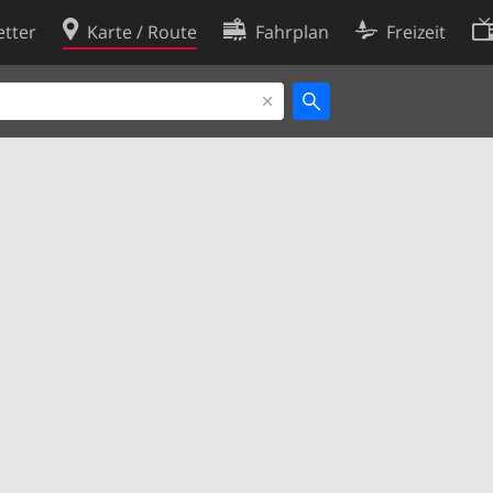
tter
Karte / Route
Fahrplan
Freizeit
Cookie-Richtlinie
ingungen
Cookie-Einstellungen
rklärung
Entwickler