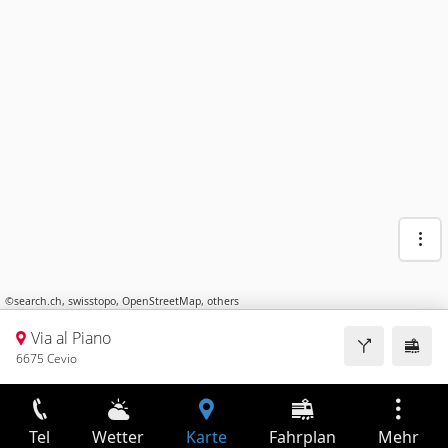
©
search.ch
,
swisstopo
,
OpenStreetMap
,
others
Via al Piano
6675 Cevio
Tel
Wetter
Karte
Fahrplan
Mehr