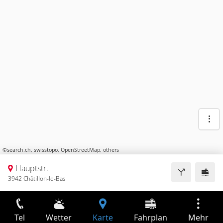
©
search.ch
,
swisstopo
,
OpenStreetMap
,
others
Hauptstr.
3942 Châtillon-le-Bas
Tel
Wetter
Karte
Fahrplan
Mehr