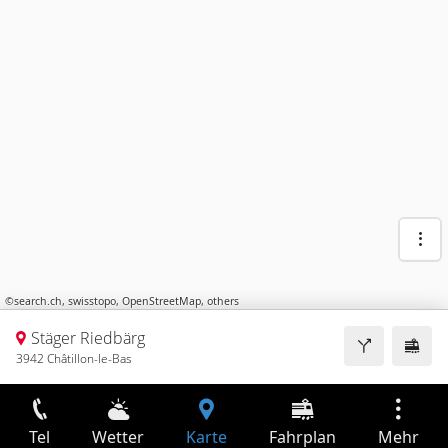
©
search.ch
,
swisstopo
,
OpenStreetMap
,
others
Stäger Riedbärg
3942 Châtillon-le-Bas
Tel
Wetter
Karte
Fahrplan
Mehr