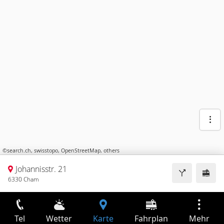
©
search.ch
,
swisstopo
,
OpenStreetMap
,
others
Johannisstr. 21
6330 Cham
Tel
Wetter
Karte
Fahrplan
Mehr